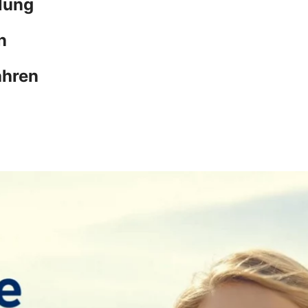
lung
n
ahren