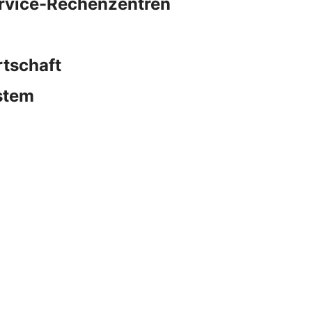
ervice-Rechenzentren
rtschaft
stem