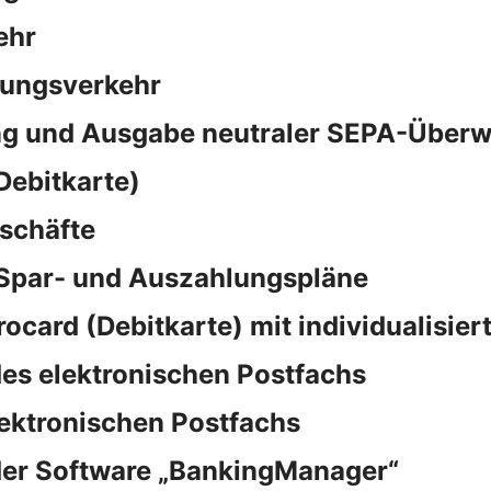
ehr
sungsverkehr
ng und Ausgabe neutraler SEPA-Überw
Debitkarte)
schäfte
 Spar- und Auszahlungspläne
rocard (Debitkarte) mit individualisie
es elektronischen Postfachs
lektronischen Postfachs
der Software „BankingManager“