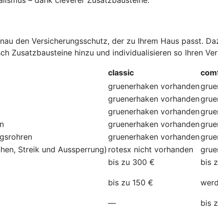
au den Versicherungsschutz, der zu Ihrem Haus passt. Dazu
ch Zusatzbausteine hinzu und individualisieren so Ihren Ve
classic
comf
gruenerhaken
vorhanden
grue
gruenerhaken
vorhanden
grue
gruenerhaken
vorhanden
grue
en
gruenerhaken
vorhanden
grue
ngsrohren
gruenerhaken
vorhanden
grue
hen, Streik und Aussperrung)
rotesx
nicht vorhanden
grue
bis zu 300 €
bis 
bis zu 150 €
werd
—
bis 