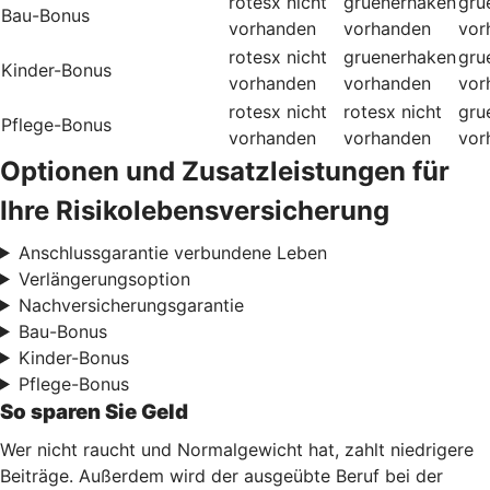
rotesx
nicht
gruenerhaken
gru
Bau-Bonus
vorhanden
vorhanden
vor
rotesx
nicht
gruenerhaken
gru
Kinder-Bonus
vorhanden
vorhanden
vor
rotesx
nicht
rotesx
nicht
gru
Pflege-Bonus
vorhanden
vorhanden
vor
Optionen und Zusatzleistungen für
Ihre Risikolebensversicherung
Anschlussgarantie verbundene Leben
Verlängerungsoption
Nachversicherungsgarantie
Bau-Bonus
Kinder-Bonus
Pflege-Bonus
So sparen Sie Geld
Wer nicht raucht und Normalgewicht hat, zahlt niedrigere
Beiträge. Außerdem wird der ausgeübte Beruf bei der