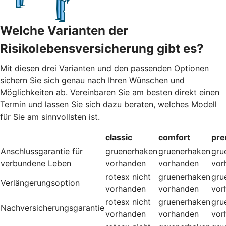
Welche Varianten der
Risikolebensversicherung gibt es?
Mit diesen drei Varianten und den passenden Optionen
sichern Sie sich genau nach Ihren Wünschen und
Möglichkeiten ab. Vereinbaren Sie am besten direkt einen
Termin und lassen Sie sich dazu beraten, welches Modell
für Sie am sinnvollsten ist.
classic
comfort
pr
Anschlussgarantie für
gruenerhaken
gruenerhaken
gru
verbundene Leben
vorhanden
vorhanden
vor
rotesx
nicht
gruenerhaken
gru
Verlängerungsoption
vorhanden
vorhanden
vor
rotesx
nicht
gruenerhaken
gru
Nachversicherungsgarantie
vorhanden
vorhanden
vor