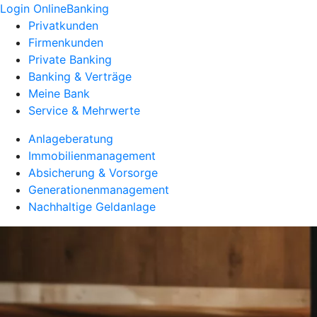
Login OnlineBanking
Privatkunden
Firmenkunden
Private Banking
Banking & Verträge
Meine Bank
Service & Mehrwerte
Anlageberatung
Immobilienmanagement
Absicherung & Vorsorge
Generationenmanagement
Nachhaltige Geldanlage